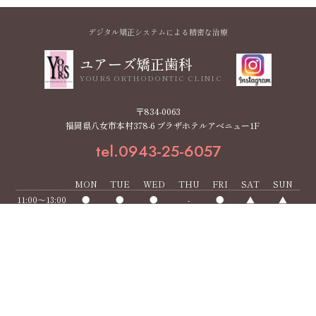
デジタル矯正システムによる精密な治療
ユアーズ矯正歯科
YOURS ORTHODONTIC CLINIC
〒834-0063
福岡県八女市本村378-6 プラザホテルアベニュー1F
tel.0943-25-6057
MON
TUE
WED
THU
FRI
SAT
SUN
11:00～13:00
●
●
●
-
●
▲
▲
15:00～19:00
●
●
●
-
●
▲
▲
▲ … 土日 10:00～12:00／14:00～18:00
【休診日】木曜・祝日
医院案内