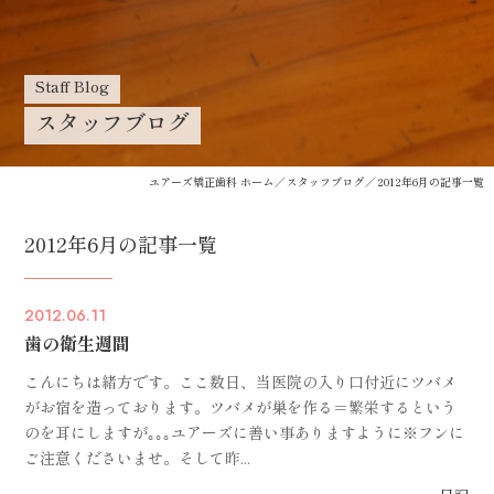
Staff Blog
スタッフブログ
ユアーズ矯正歯科 ホーム
スタッフブログ
2012年6月の記事一覧
2012年6月の記事一覧
2012.06.11
歯の衛生週間
こんにちは緒方です。ここ数日、当医院の入り口付近にツバメ
がお宿を造っております。ツバメが巣を作る＝繁栄するという
のを耳にしますが｡｡｡ユアーズに善い事ありますように※フンに
ご注意くださいませ。そして昨...