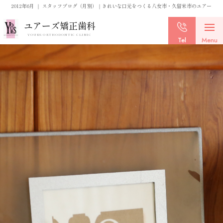
2012年6月 ｜ スタッフブログ（月別）｜きれいな口元をつくる八女市・久留米市のユアーズ矯
ユアーズ矯正歯科
YOURS ORTHODONTIC CLINIC
Tel
Menu