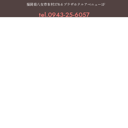
福岡県八女市本村378-6 プラザホテルアベニュー1F
tel.0943-25-6057
MON
TUE
WED
THU
FRI
SAT
SUN
11:00～13:00
●
●
●
-
●
▲
▲
15:00～19:00
●
●
●
-
●
▲
▲
▲ … 土日 10:00～12:00／14:00～18:00
【休診日】木曜・祝日
医院案内
ホーム
はじめての方へ
当院の特徴
医院紹介・アクセス
スタッフ紹介
治療費に関して
ご予約・WEB相談
症例
スタッフブログ
スタッフ募集