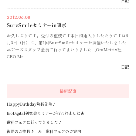
日記
2012.06.08
SureSmileセミナーin東京
お久しぶりです。受付の重枝です本日梅雨入りしたそうですね6
月3日（日）に、第1回SureSmileセミナーを開催いたしました
ユアーズスタッフ全員で行ってまいりました（OraMetrix社
CEO Mr...
日記
最新記事
HappyBirthday院長先生♪
BioDigital研究会セミナーが行われました★
歯科フェアに行ってきました♪
復帰のご挨拶♪ & 歯科フェアのご案内