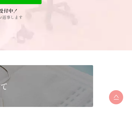
受付中！
お返事します
て