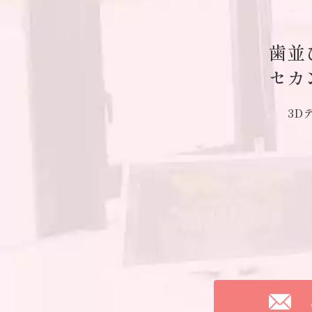
歯並
セカ
3D