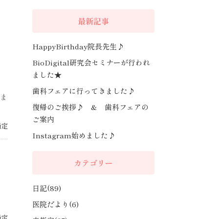
最新記事
HappyBirthday院長先生♪
BioDigital研究会セミナーが行われ
ました★
歯科フェアに行ってきました♪
分ま
復帰のご挨拶♪ & 歯科フェアの
ご案内
指定
Instagram始めました♪
カテゴリー
日記(89)
医院だより(6)
指定