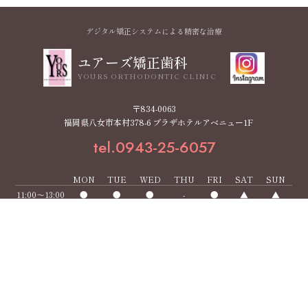
デジタル矯正システムによる精密な治療
ユアーズ矯正歯科
YOURS ORTHODONTIC CLINIC
〒834-0063
福岡県八女市本村378-6 プラザホテルアベニュー1F
tel.0943-25-6057
MON
TUE
WED
THU
FRI
SAT
SUN
11:00～13:00
●
●
●
-
●
▲
▲
15:00～19:00
●
●
●
-
●
▲
▲
▲ … 土日 10:00～12:00／14:00～18:00
【休診日】木曜・祝日
医院案内