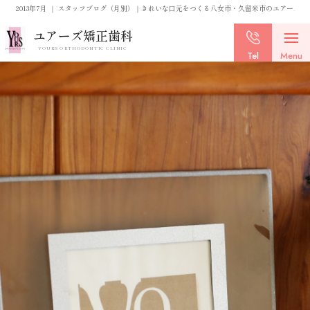
2013年7月 ｜ スタッフブログ（月別）｜きれいな口元をつくる八女市・久留米市のユアーズ矯
ユアーズ矯正歯科
YOURS ORTHODONTIC CLINIC
Tel
Menu