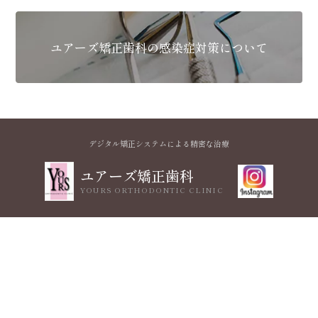
ユアーズ矯正歯科の感染症対策について
デジタル矯正システムによる精密な治療
ユアーズ矯正歯科
YOURS ORTHODONTIC CLINIC
〒834-0063
福岡県八女市本村378-6 プラザホテルアベニュー1F
tel.0943-25-6057
MON
TUE
WED
THU
FRI
SAT
SUN
11:00～13:00
●
●
●
-
●
▲
▲