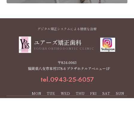
デジタル矯正システムによる精密な治療
ユアーズ矯正歯科
YOURS ORTHODONTIC CLINIC
〒834-0063
福岡県八女市本村378-6 プラザホテルアベニュー1F
tel.0943-25-6057
MON
TUE
WED
THU
FRI
SAT
SUN
11:00～13:00
●
●
●
-
●
▲
▲
15:00～19:00
●
●
●
-
●
▲
▲
▲ … 土日 10:00～12:00／14:00～18:00
【休診日】木曜・祝日