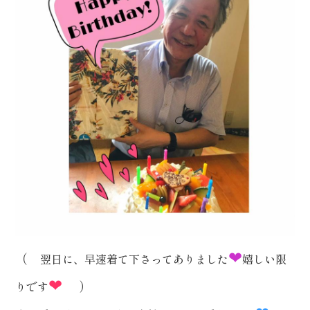
❤
（
翌日に、早速着て下さってありました
嬉しい限
❤
）
りです