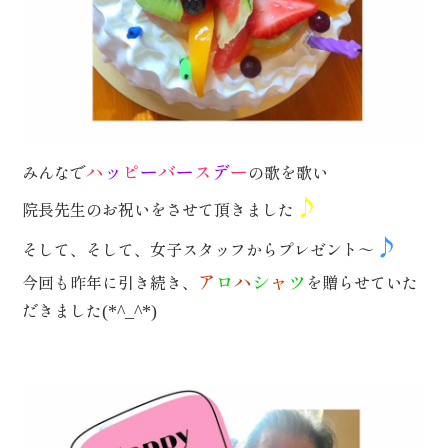
ハ
ッ
ピ
ー
バ
ー
ス
デ
ー
みんなで
の歌を歌い
♪
院長先生のお祝いをさせて頂きました
♪
そして、そして、女子スタッフからプレゼント～
ア
ロ
ハ
シ
ャ
ツ
今回も昨年に引き続き、
を贈らせていた
だきました
(*^_^*)