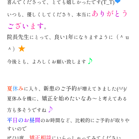
❤
喜んでくださって、とても嬉しかったです
(T_T)
あ
り
が
と
う
いつも、優しくしてくださり、本当に
ご
ざ
い
ま
す
。
院長先生
良い
年
（＾ｕ
にとって、
になりますように
1
★
＾）
♪
今後とも、よろしくお願い致します
夏
休
み
新患のご予約
に入り、
が増えてきました
(^^)/
矯正を始めたいなあ～
夏休みを機に、
と考えてある
♪
方も多そうですね
平
日
の
お
昼
間
のお時間など、比較的にご予約が取りや
すいので
矯
正
相
談
ぜひ
度、
にいらっしゃってみてください
1