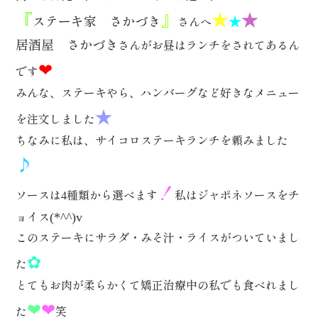
『
』
★
★
ステーキ家 さかづき
★
さんへ
居酒屋 さかづき
さんがお昼はランチをされてあるん
❤
です
みんな、ステーキやら、ハンバーグなど好きなメニュー
★
を注文しました
ちなみに私は、サイコロステーキランチを頼みました
♪
！
ソースは
種類から選べます
私はジャポネソースをチ
4
ョイス
(*^^)v
このステーキにサラダ・みそ汁・ライスがついていまし
✿
た
とてもお肉が柔らかくて矯正治療中の私でも食べれまし
❤
❤
た
笑