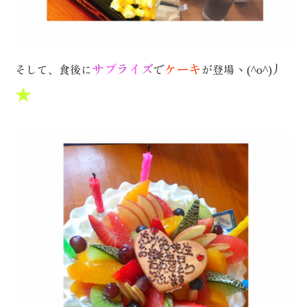
サ
プ
ラ
イ
ズ
ケーキ
ヽ
丿
そして、食後に
で
が登場
(^o^)
★