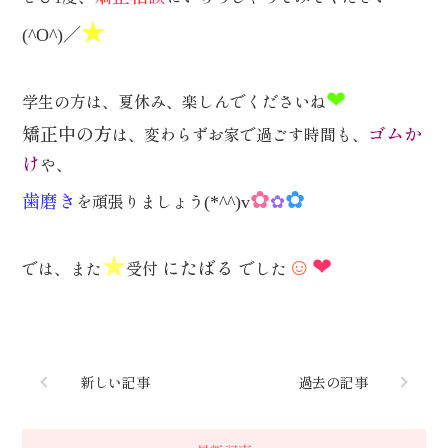
★
／
(^O^)
❤
学生の方は、夏休み、楽しんでくださいね
矯正中の方
ゴムか
は、変わらずお家で過ごす時間も、
け
や、
✿
✿
歯磨き
✿
を頑張りましょう
(*^^)v
★
☺
❤
にたばる
では、また
受付
でした
新しい記事
過去の記事