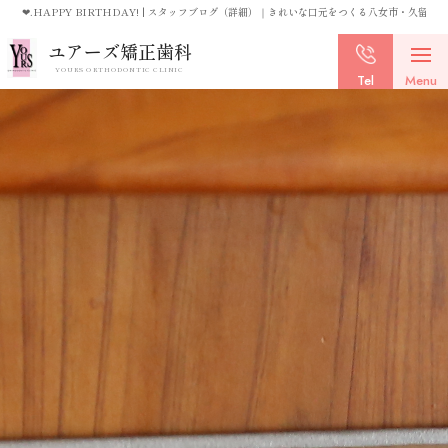
❤.HAPPY BIRTHDAY! | スタッフブログ（詳細）｜きれいな口元をつくる八女市・久留
ユアーズ矯正歯科
YOURS ORTHODONTIC CLINIC
Tel
Menu