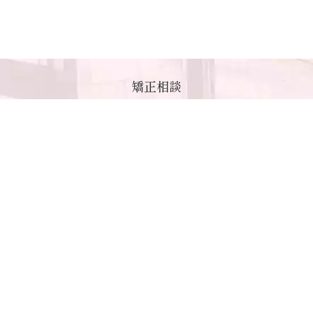
矯正相談
Counseling
歯並びでお悩みの方、お気軽にご相談ください。
セカンドオピニオン相談もお受付しております。
3Dデジタルシステムを利用した、
患者さまにできるだけ負担の少ない、
適切な矯正治療をご提案いたします。
tel.0943-25-6057
WEB予約受付