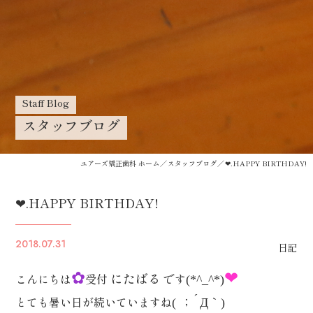
Staff Blog
スタッフブログ
ユアーズ矯正歯科 ホーム
スタッフブログ
❤.HAPPY BIRTHDAY!
❤.HAPPY BIRTHDAY!
2018.07.31
日記
✿
❤
にたばる
こんにちは
受付
です
(*^_^*)
；´Д｀
とても暑い日が続いていますね
(
)