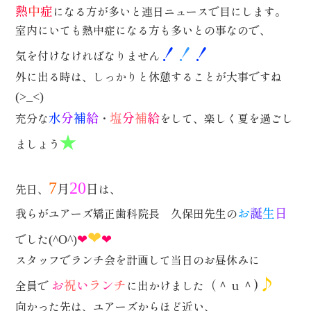
熱
中
症
になる方が多いと連日ニュースで目にします。
室内にいても熱中症になる方も多いとの事なので、
！
！
！
気を付けなければなりません
外に出る時は、しっかりと休憩することが大事ですね
(>_<)
水
分
補
給
塩
分
補
給
充分な
・
をして、楽しく夏を過ごし
★
ましょう
7
月
20
日
先日、
は、
お
誕
生
日
我らがユアーズ矯正歯科院長 久保田先生の
❤
❤
❤
でした
(^O^)
スタッフでランチ会を計画して当日のお昼休みに
♪
お
祝
い
ラ
ン
チ
（＾ｕ＾)
全員で
に出かけました
向かった先は、ユアーズからほど近い、