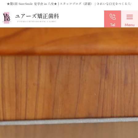
★第1回 SureSmile 見学会 in 八女★ | スタッフブログ（詳細）｜きれいな口元をつくる
ユアーズ矯正歯科
YOURS ORTHODONTIC CLINIC
Tel
Menu