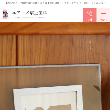
出版記念！「効率的歯の移動による矯正歯科治療」 | スタッフブログ（詳細）｜きれいな口
ユアーズ矯正歯科
YOURS ORTHODONTIC CLINIC
Tel
Menu