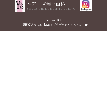
ユアーズ矯正歯科
YOURS ORTHODONTIC CLINIC
〒834-0063
福岡県八女市本村378-6 プラザホテルアベニュー1F
tel.0943-25-6057
MON
TUE
WED
THU
FRI
SAT
SUN
11:00～13:00
●
●
●
-
●
▲
▲
15:00～19:00
●
●
●
-
●
▲
▲
▲ … 土日 10:00～12:00／14:00～18:00
【休診日】木曜・祝日
医院案内
ホーム
はじめての方へ
当院の特徴
医院紹介・アクセス