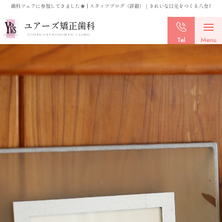
歯科フェアに参加してきました★ | スタッフブログ（詳細）｜きれいな口元をつくる八女市・
ユアーズ矯正歯科
YOURS ORTHODONTIC CLINIC
Tel
Menu