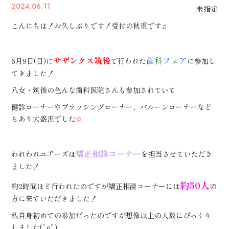
2024.06.11
未指定
こんにちは！お久しぶりです！受付の秋重です♫
サザンクス筑後
歯
科
フ
ェ
ア
6月9日(日)に
で行われた
に参加し
てきました！
八女・筑後の色んな歯科医院さんも参加されていて
健診コーナーやブラッシングコーナー、バルーンコーナーなど
もあり大盛況でした
✿
矯正相談コーナー
われわれユアーズは
を担当させていただき
ました！
約50人
約2時間ほど行われたのですが矯正相談コーナーには
の
方に来ていただきました！
私自身初めての参加だったのですが想像以上の人数にびっくり
しました( ゜ o ゜ )