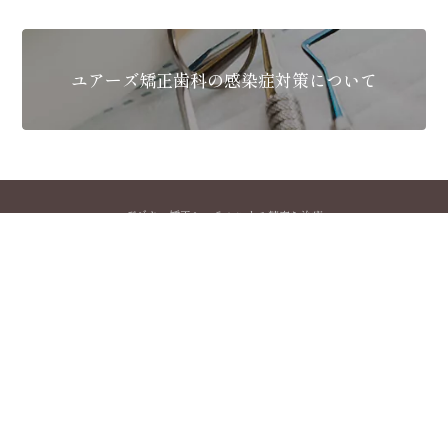
ユアーズ矯正歯科の感染症対策について
デジタル矯正システムによる精密な治療
ユアーズ矯正歯科
YOURS ORTHODONTIC CLINIC
〒834-0063
福岡県八女市本村378-6 プラザホテルアベニュー1F
tel.0943-25-6057
MON
TUE
WED
THU
FRI
SAT
SUN