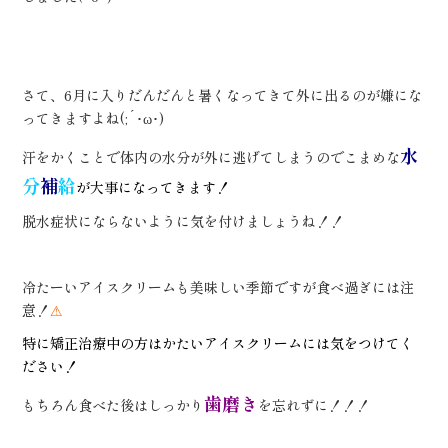
さて、6月に入りだんだんと暑くなってきて外に出るのが嫌にな
ってきますよね(;´･ω･)
水
汗をかくことで体内の水分が外に逃げてしまうのでこまめな
分
補
給
が大事になってきます！
脱水症状にならないように気を付けましょうね！！
冷たーいアイスクリームも美味しい季節ですが食べ過ぎには注
意！
⚠
特に矯正治療中の方はかたいアイスクリームには気をつけてく
ださい！
歯磨き
もちろん食べた後はしっかり
を忘れずに！！！