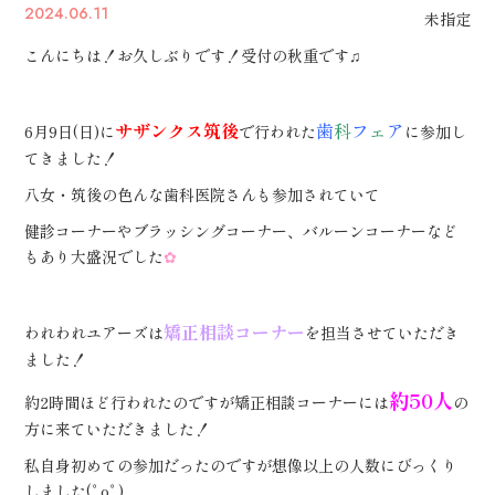
2024.06.11
未指定
こんにちは！お久しぶりです！受付の秋重です♫
サザンクス筑後
歯
科
フ
ェ
ア
6月9日(日)に
で行われた
に参加し
てきました！
八女・筑後の色んな歯科医院さんも参加されていて
健診コーナーやブラッシングコーナー、バルーンコーナーなど
もあり大盛況でした
✿
矯正相談コーナー
われわれユアーズは
を担当させていただき
ました！
約50人
約2時間ほど行われたのですが矯正相談コーナーには
の
方に来ていただきました！
私自身初めての参加だったのですが想像以上の人数にびっくり
しました( ゜ o ゜ )