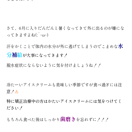
さて、6月に入りだんだんと暑くなってきて外に出るのが嫌にな
ってきますよね(;´･ω･)
水
汗をかくことで体内の水分が外に逃げてしまうのでこまめな
分
補
給
が大事になってきます！
脱水症状にならないように気を付けましょうね！！
冷たーいアイスクリームも美味しい季節ですが食べ過ぎには注
意！
⚠
特に矯正治療中の方はかたいアイスクリームには気をつけてく
ださい！
歯磨き
もちろん食べた後はしっかり
を忘れずに！！！