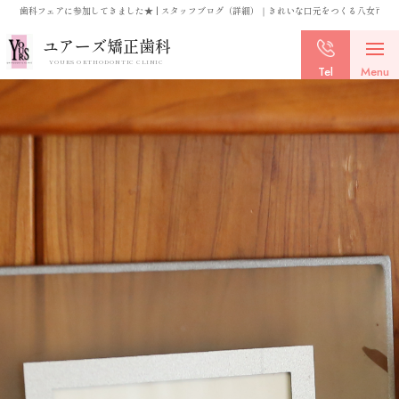
歯科フェアに参加してきました★ | スタッフブログ（詳細）｜きれいな口元をつくる八女市・
ユアーズ矯正歯科
YOURS ORTHODONTIC CLINIC
Tel
Menu