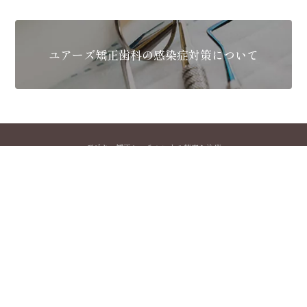
ユアーズ矯正歯科の感染症対策について
デジタル矯正システムによる精密な治療
ユアーズ矯正歯科
YOURS ORTHODONTIC CLINIC
〒834-0063
福岡県八女市本村378-6 プラザホテルアベニュー1F
tel.0943-25-6057
MON
TUE
WED
THU
FRI
SAT
SUN